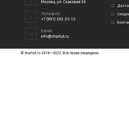
Москва, ул. Cкаковая 36
Доста
Телефон:
Скидки
+7 (991) 593-35-15
Конта
Откроется
Email:
в
Откроется
info@shartut.ru
вашем
в
приложении
вашем
приложении
© shartut.ru 2018—2022. Все права защищены.