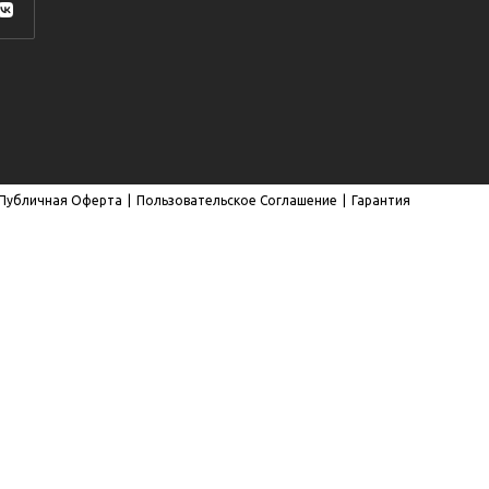
роется
ой
адке
Публичная Оферта
Пользовательское Соглашение
Гарантия