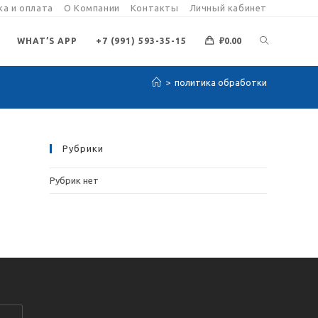
а и оплата
О Компании
Контакты
Личный кабинет
ПЕРЕКЛЮЧИ
WHAT’S APP
+7 (991) 593-35-15
₽
0.00
>
политика обработки
ПОИСК
ПО
Рубрики
Рубрик нет
ВЕБ-
САЙТУ