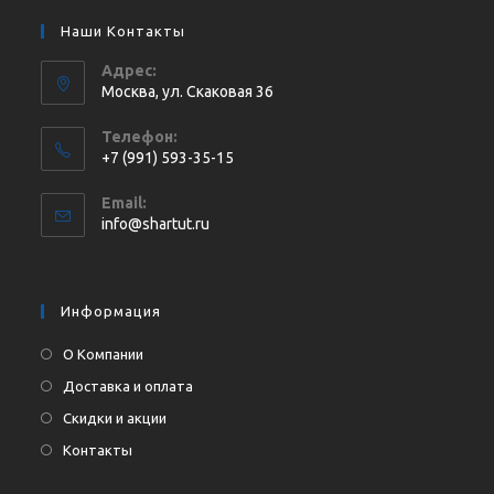
Наши Контакты
Адрес:
Москва, ул. Cкаковая 36
Телефон:
+7 (991) 593-35-15
Откроется
Email:
в
Откроется
info@shartut.ru
вашем
в
приложении
вашем
приложении
Информация
О Компании
Доставка и оплата
Скидки и акции
Контакты