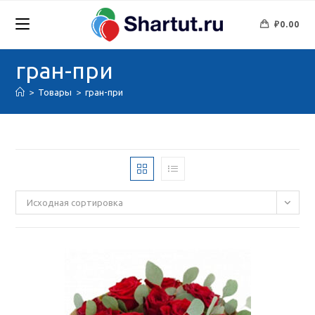
Перейти
к
₽
0.00
содержимому
гран-при
>
Товары
>
гран-при
Исходная сортировка